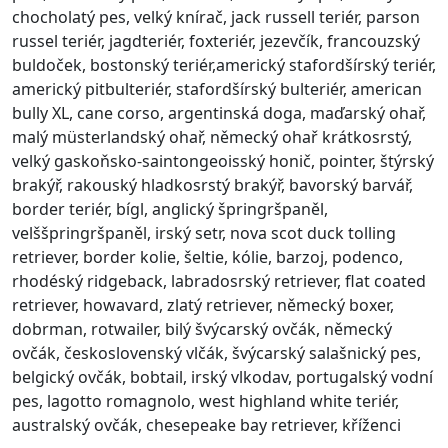
chocholatý pes, velký knírač, jack russell teriér, parson
russel teriér, jagdteriér, foxteriér, jezevčík, francouzský
buldoček, bostonský teriér,americký stafordšírský teriér,
americký pitbulteriér, stafordšírský bulteriér, american
bully XL, cane corso, argentinská doga, maďarský ohař,
malý müsterlandský ohař, německý ohař krátkosrstý,
velký gaskoňsko-saintongeoisský honič, pointer, štýrský
brakýř, rakouský hladkosrstý brakýř, bavorský barvář,
border teriér, bígl, anglický špringršpaněl,
velššpringršpaněl, irský setr, nova scot duck tolling
retriever, border kolie, šeltie, kólie, barzoj, podenco,
rhodéský ridgeback, labradosrský retriever, flat coated
retriever, howavard, zlatý retriever, německý boxer,
dobrman, rotwailer, bilý švýcarský ovčák, německý
ovčák, československý vlčák, švýcarský salašnický pes,
belgický ovčák, bobtail, irský vlkodav, portugalský vodní
pes, lagotto romagnolo, west highland white teriér,
australský ovčák, chesepeake bay retriever, kříženci