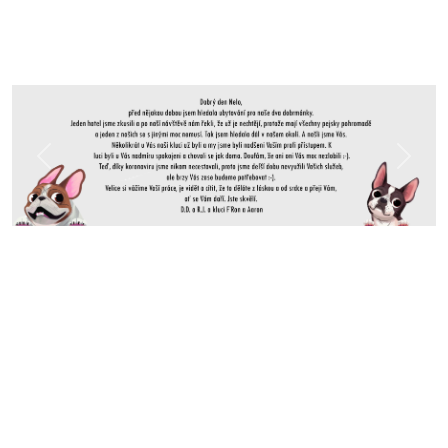
Předchozí
Další