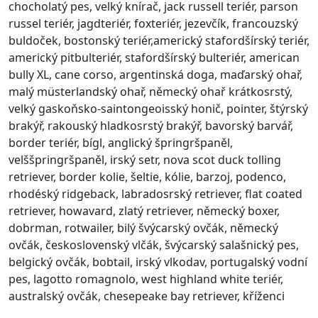
chocholatý pes, velký knírač, jack russell teriér, parson
russel teriér, jagdteriér, foxteriér, jezevčík, francouzský
buldoček, bostonský teriér,americký stafordšírský teriér,
americký pitbulteriér, stafordšírský bulteriér, american
bully XL, cane corso, argentinská doga, maďarský ohař,
malý müsterlandský ohař, německý ohař krátkosrstý,
velký gaskoňsko-saintongeoisský honič, pointer, štýrský
brakýř, rakouský hladkosrstý brakýř, bavorský barvář,
border teriér, bígl, anglický špringršpaněl,
velššpringršpaněl, irský setr, nova scot duck tolling
retriever, border kolie, šeltie, kólie, barzoj, podenco,
rhodéský ridgeback, labradosrský retriever, flat coated
retriever, howavard, zlatý retriever, německý boxer,
dobrman, rotwailer, bilý švýcarský ovčák, německý
ovčák, československý vlčák, švýcarský salašnický pes,
belgický ovčák, bobtail, irský vlkodav, portugalský vodní
pes, lagotto romagnolo, west highland white teriér,
australský ovčák, chesepeake bay retriever, kříženci