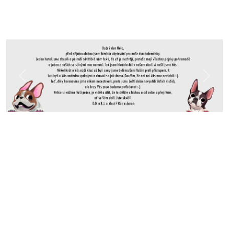
Předchozí
Další