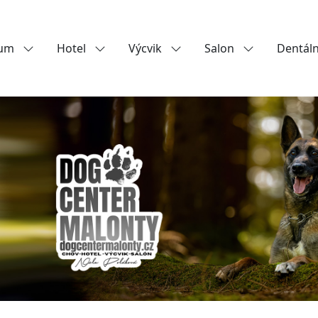
rum
Hotel
Výcvik
Salon
Dentáln