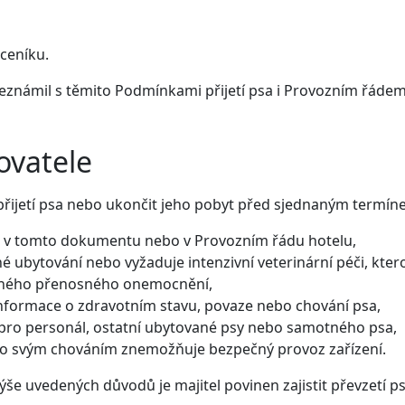
ceníku.
eznámil s těmito Podmínkami přijetí psa i Provozním řádem 
ovatele
přijetí psa nebo ukončit jeho pobyt před sjednaným termín
é v tomto dokumentu nebo v Provozním řádu hotelu,
ubytování nebo vyžaduje intenzivní veterinární péči, kterou
jiného přenosného onemocnění,
informace o zdravotním stavu, povaze nebo chování psa,
 pro personál, ostatní ubytované psy nebo samotného psa,
bo svým chováním znemožňuje bezpečný provoz zařízení.
še uvedených důvodů je majitel povinen zajistit převzetí 