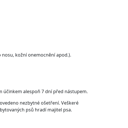
o nosu, kožní onemocnění apod.).
ným účinkem alespoň 7 dní před nástupem.
rovedeno nezbytné ošetření. Veškeré
bytovaných psů hradí majitel psa.