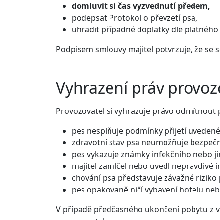
domluvit si čas vyzvednutí předem,
podepsat Protokol o převzetí psa,
uhradit případné doplatky dle platného 
Podpisem smlouvy majitel potvrzuje, že se s
Vyhrazení práv provoz
Provozovatel si vyhrazuje právo odmítnout 
pes nesplňuje podmínky přijetí uveden
zdravotní stav psa neumožňuje bezpečné 
pes vykazuje známky infekčního nebo 
majitel zamlčel nebo uvedl nepravdivé 
chování psa představuje závažné riziko
pes opakovaně ničí vybavení hotelu ne
V případě předčasného ukončení pobytu z vý