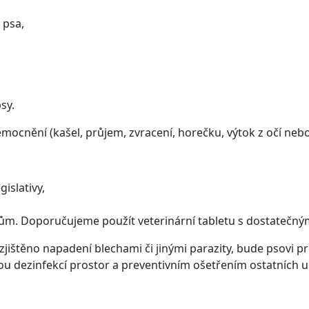
 psa,
sy.
ocnění (kašel, průjem, zvracení, horečku, výtok z očí neb
gislativy,
zitům. Doporučujeme použít veterinární tabletu s dostateč
ištěno napadení blechami či jinými parazity, bude psovi p
ou dezinfekcí prostor a preventivním ošetřením ostatních u