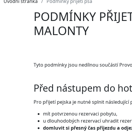
Úvodní stránka
Podmínky přijetí psa
PODMÍNKY PŘIJE
MALONTY
Tyto podmínky jsou nedílnou součástí Provo
Před nástupem do hot
Pro přijetí pejska je nutné splnit následujíc
mít potvrzenou rezervaci pobytu,
u dlouhodobých rezervací uhradit rezer
domluvit si přesný čas příjezdu a odj