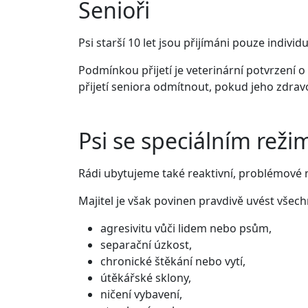
Senioři
Psi starší 10 let jsou přijímáni pouze individ
Podmínkou přijetí je veterinární potvrzení o
přijetí seniora odmítnout, pokud jeho zdra
Psi se speciálním rež
Rádi ubytujeme také reaktivní, problémové n
Majitel je však povinen pravdivě uvést všec
agresivitu vůči lidem nebo psům,
separační úzkost,
chronické štěkání nebo vytí,
útěkářské sklony,
ničení vybavení,