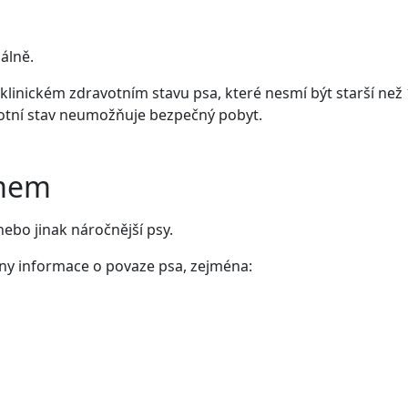
uálně.
 klinickém zdravotním stavu psa, které nesmí být starší než 
votní stav neumožňuje bezpečný pobyt.
imem
ebo jinak náročnější psy.
hny informace o povaze psa, zejména: