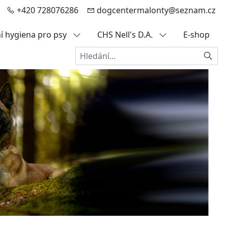
+420 728076286
dogcentermalonty@seznam.cz
í hygiena pro psy
CHS Nell's D.A.
E-shop
Hledat