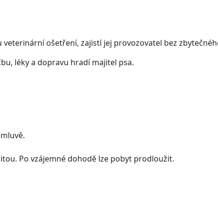
veterinární ošetření, zajistí jej provozovatel bez zbytečné
čbu, léky a dopravu hradí majitel psa.
omluvě.
itou. Po vzájemné dohodě lze pobyt prodloužit.