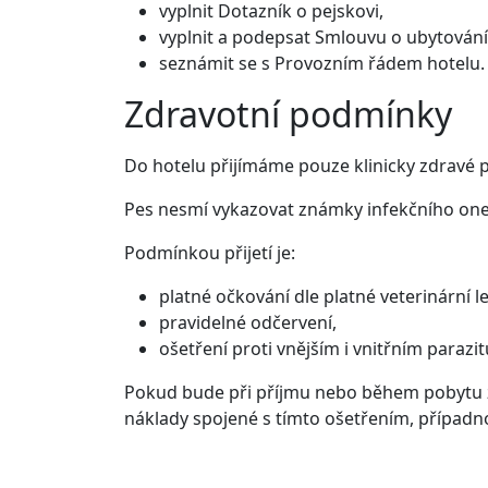
vyplnit Dotazník o pejskovi,
vyplnit a podepsat Smlouvu o ubytování
seznámit se s Provozním řádem hotelu.
Zdravotní podmínky
Do hotelu přijímáme pouze klinicky zdravé p
Pes nesmí vykazovat známky infekčního onem
Podmínkou přijetí je:
platné očkování dle platné veterinární le
pravidelné odčervení,
ošetření proti vnějším i vnitřním para
Pokud bude při příjmu nebo během pobytu zj
náklady spojené s tímto ošetřením, případn