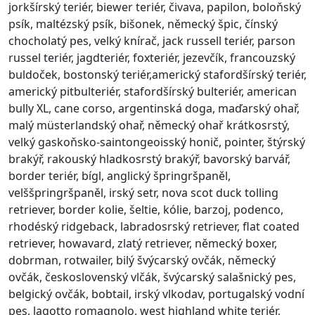
jorkšírský teriér, biewer teriér, čivava, papilon, boloňský
psík, maltézský psík, bišonek, německý špic, čínský
chocholatý pes, velký knírač, jack russell teriér, parson
russel teriér, jagdteriér, foxteriér, jezevčík, francouzský
buldoček, bostonský teriér,americký stafordšírský teriér,
americký pitbulteriér, stafordšírský bulteriér, american
bully XL, cane corso, argentinská doga, maďarský ohař,
malý müsterlandský ohař, německý ohař krátkosrstý,
velký gaskoňsko-saintongeoisský honič, pointer, štýrský
brakýř, rakouský hladkosrstý brakýř, bavorský barvář,
border teriér, bígl, anglický špringršpaněl,
velššpringršpaněl, irský setr, nova scot duck tolling
retriever, border kolie, šeltie, kólie, barzoj, podenco,
rhodéský ridgeback, labradosrský retriever, flat coated
retriever, howavard, zlatý retriever, německý boxer,
dobrman, rotwailer, bilý švýcarský ovčák, německý
ovčák, československý vlčák, švýcarský salašnický pes,
belgický ovčák, bobtail, irský vlkodav, portugalský vodní
pes, lagotto romagnolo, west highland white teriér,