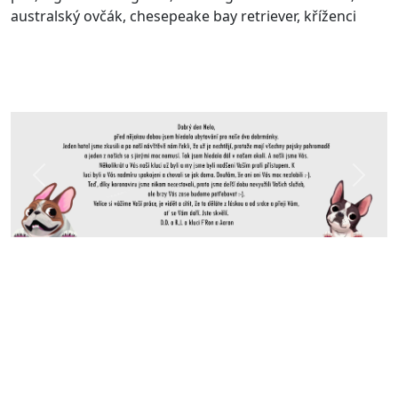
australský ovčák, chesepeake bay retriever, kříženci
Předchozí
Další