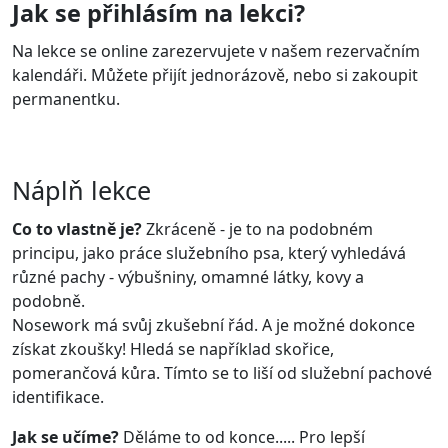
Jak se přihlásím na lekci?
Na lekce se online zarezervujete v našem rezervačním
kalendáři
. Můžete přijít jednorázově, nebo si zakoupit
permanentku.
Náplň lekce
Co to vlastně je?
Zkráceně - je to na podobném
principu, jako práce služebního psa, který vyhledává
různé pachy - výbušniny, omamné látky, kovy a
podobně.
Nosework má svůj zkušební řád. A je možné dokonce
získat zkoušky! Hledá se například skořice,
pomerančová kůra. Tímto se to liší od služební pachové
identifikace.
Jak se učíme?
Děláme to od konce..... Pro lepší