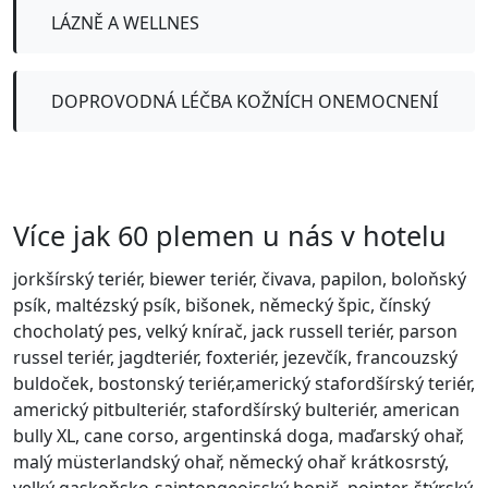
LÁZNĚ A WELLNES
DOPROVODNÁ LÉČBA KOŽNÍCH ONEMOCNENÍ
Více jak 60 plemen u nás v hotelu
jorkšírský teriér, biewer teriér, čivava, papilon, boloňský
psík, maltézský psík, bišonek, německý špic, čínský
chocholatý pes, velký knírač, jack russell teriér, parson
russel teriér, jagdteriér, foxteriér, jezevčík, francouzský
buldoček, bostonský teriér,americký stafordšírský teriér,
americký pitbulteriér, stafordšírský bulteriér, american
bully XL, cane corso, argentinská doga, maďarský ohař,
malý müsterlandský ohař, německý ohař krátkosrstý,
velký gaskoňsko-saintongeoisský honič, pointer, štýrský