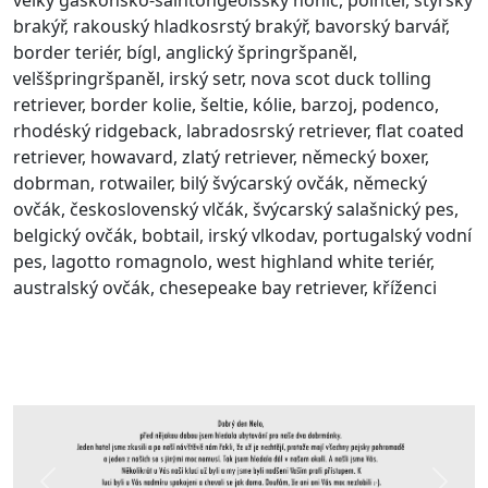
brakýř, rakouský hladkosrstý brakýř, bavorský barvář,
border teriér, bígl, anglický špringršpaněl,
velššpringršpaněl, irský setr, nova scot duck tolling
retriever, border kolie, šeltie, kólie, barzoj, podenco,
rhodéský ridgeback, labradosrský retriever, flat coated
retriever, howavard, zlatý retriever, německý boxer,
dobrman, rotwailer, bilý švýcarský ovčák, německý
ovčák, československý vlčák, švýcarský salašnický pes,
belgický ovčák, bobtail, irský vlkodav, portugalský vodní
pes, lagotto romagnolo, west highland white teriér,
australský ovčák, chesepeake bay retriever, kříženci