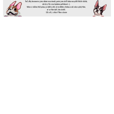
Předchozí
Další